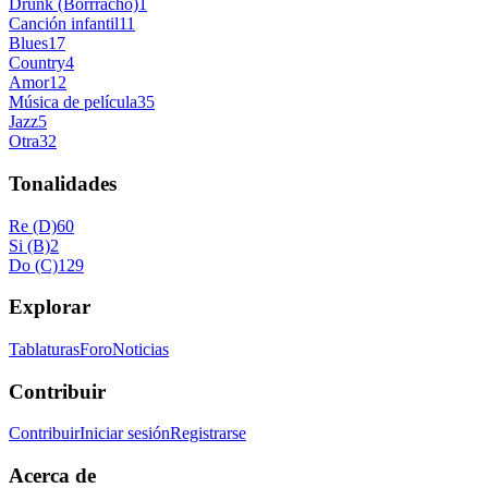
Drunk (Borrracho)
1
Canción infantil
11
Blues
17
Country
4
Amor
12
Música de película
35
Jazz
5
Otra
32
Tonalidades
Re (D)
60
Si (B)
2
Do (C)
129
Explorar
Tablaturas
Foro
Noticias
Contribuir
Contribuir
Iniciar sesión
Registrarse
Acerca de