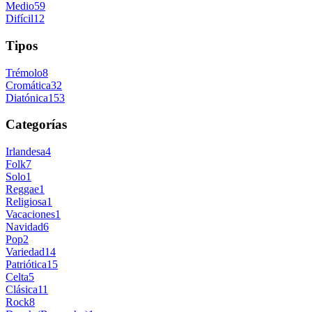
Medio
59
Difícil
12
Tipos
Trémolo
8
Cromática
32
Diatónica
153
Categorías
Irlandesa
4
Folk
7
Solo
1
Reggae
1
Religiosa
1
Vacaciones
1
Navidad
6
Pop
2
Variedad
14
Patriótica
15
Celta
5
Clásica
11
Rock
8