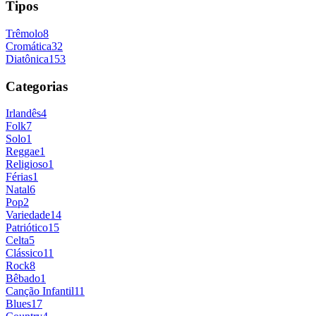
Tipos
Trêmolo
8
Cromática
32
Diatônica
153
Categorias
Irlandês
4
Folk
7
Solo
1
Reggae
1
Religioso
1
Férias
1
Natal
6
Pop
2
Variedade
14
Patriótico
15
Celta
5
Clássico
11
Rock
8
Bêbado
1
Canção Infantil
11
Blues
17