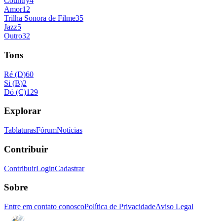
Country
4
Amor
12
Trilha Sonora de Filme
35
Jazz
5
Outro
32
Tons
Ré (D)
60
Si (B)
2
Dó (C)
129
Explorar
Tablaturas
Fórum
Notícias
Contribuir
Contribuir
Login
Cadastrar
Sobre
Entre em contato conosco
Política de Privacidade
Aviso Legal